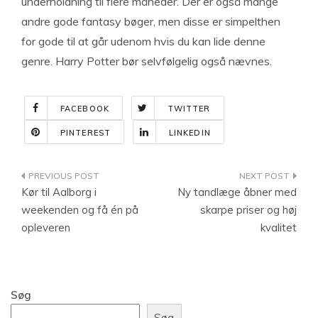
underholdning til flere måneder. Der er også mange
andre gode fantasy bøger, men disse er simpelthen
for gode til at går udenom hvis du kan lide denne
genre. Harry Potter bør selvfølgelig også nævnes.
FACEBOOK
TWITTER
PINTEREST
LINKEDIN
Indlægsnavigation
Kør til Aalborg i
Ny tandlæge åbner med
weekenden og få én på
skarpe priser og høj
opleveren
kvalitet
Søg
Søg