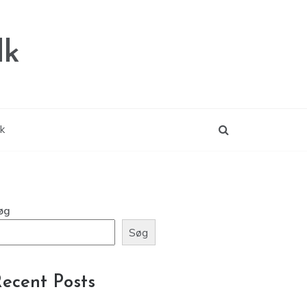
dk
ik
øg
Søg
ecent Posts