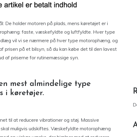
l: De holder motoren på plads, mens køretøjet er i
rophæng: faste, væskefyldte og luftfyldte. Hver type
gindlæg vil vi se nærmere på hver type motorophæng, og
f prisen på et bilsyn, så du kan købe det til den lavest
d af priserne for rutinemæssige syn.
n mest almindelige type
i køretøjer.
D
et til at reducere vibrationer og støj. Massive
A
 skal muligvis udskiftes. Væskefyldte motorophæng