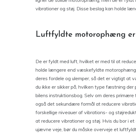
ligner de solide motorophæng, men de er fyldt
vibrationer og støj. Disse beslag kan holde læn
Luftfyldte motorophæng er 
De er fyldt med luft, hvilket er med til at red
holde længere end væskefyldte motorophæng, 
deres fordele og ulemper, så det er vigtigt at 
du ikke er sikker på, hvilken type fæstning der 
bilens instruktionsbog. Selv om deres primære
også det sekundære formål at reducere vibrati
forskellige niveauer af vibrations- og støjreduk
at reducere vibrationer og støj. Hvis du bor i e
ujævne veje, bør du måske overveje et luftfyl