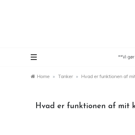
Skip
to
content
**Vi gø
Home
»
Tanker
»
Hvad er funktionen af m
Hvad er funktionen af mit