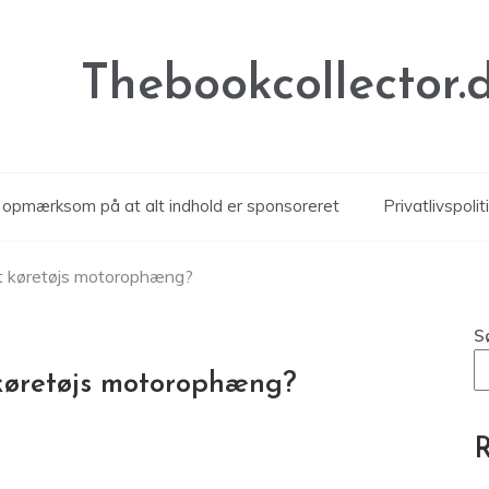
Thebookcollector.
r opmærksom på at alt indhold er sponsoreret
Privatlivspolit
it køretøjs motorophæng?
S
 køretøjs motorophæng?
R