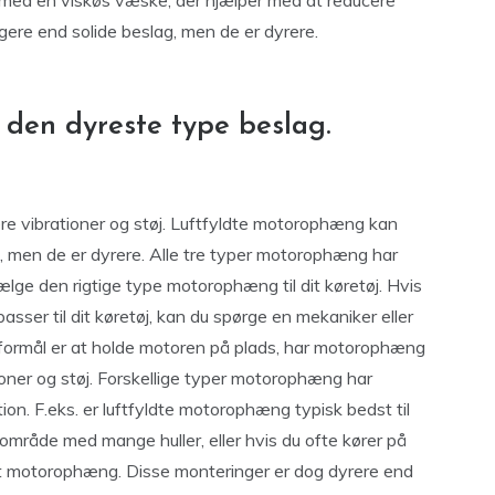
 med en viskøs væske, der hjælper med at reducere
gere end solide beslag, men de er dyrere.
den dyreste type beslag.
ucere vibrationer og støj. Luftfyldte motorophæng kan
men de er dyrere. Alle tre typer motorophæng har
vælge den rigtige type motorophæng til dit køretøj. Hvis
passer til dit køretøj, kan du spørge en mekaniker eller
 formål er at holde motoren på plads, har motorophæng
oner og støj. Forskellige typer motorophæng har
tion. F.eks. er luftfyldte motorophæng typisk bedst til
t område med mange huller, eller hvis du ofte kører på
dt motorophæng. Disse monteringer er dog dyrere end