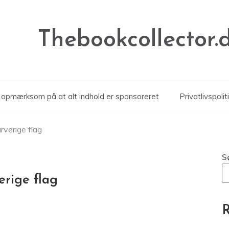
Thebookcollector.
r opmærksom på at alt indhold er sponsoreret
Privatlivspolit
rverige flag
S
erige flag
R