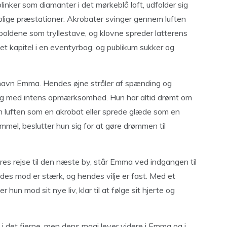
linker som diamanter i det mørkeblå loft, udfolder sig
rolige præstationer. Akrobater svinger gennem luften
 boldene som tryllestave, og klovne spreder latterens
et kapitel i en eventyrbog, og publikum sukker og
d navn Emma. Hendes øjne stråler af spænding og
lling med intens opmærksomhed. Hun har altid drømt om
m luften som en akrobat eller sprede glæde som en
immel, beslutter hun sig for at gøre drømmen til
deres rejse til den næste by, står Emma ved indgangen til
es mod er stærk, og hendes vilje er fast. Med et
 hun mod sit nye liv, klar til at følge sit hjerte og
i det fjerne, men dens magi lever videre i Emma og i