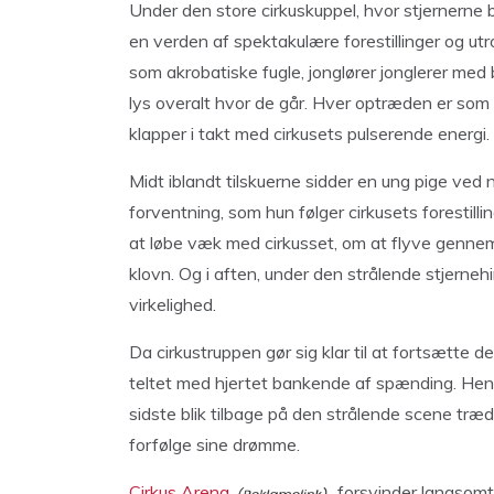
Under den store cirkuskuppel, hvor stjernerne b
en verden af spektakulære forestillinger og ut
som akrobatiske fugle, jonglører jonglerer med
lys overalt hvor de går. Hver optræden er som 
klapper i takt med cirkusets pulserende energi.
Midt iblandt tilskuerne sidder en ung pige ve
forventning, som hun følger cirkusets foresti
at løbe væk med cirkusset, om at flyve genne
klovn. Og i aften, under den strålende stjerneh
virkelighed.
Da cirkustruppen gør sig klar til at fortsætte 
teltet med hjertet bankende af spænding. Hend
sidste blik tilbage på den strålende scene træder
forfølge sine drømme.
Cirkus Arena
forsvinder langsomt 