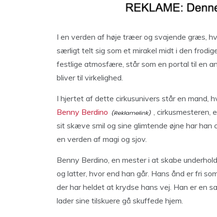
I en verden af høje træer og svajende græs, hvo
særligt telt sig som et mirakel midt i den frodi
festlige atmosfære, står som en portal til en 
bliver til virkelighed.
I hjertet af dette cirkusunivers står en mand,
Benny Berdino
, cirkusmesteren, 
sit skæve smil og sine glimtende øjne har han
en verden af magi og sjov.
Benny Berdino, en mester i at skabe underholdnin
og latter, hvor end han går. Hans ånd er fri som
der har heldet at krydse hans vej. Han er en san
lader sine tilskuere gå skuffede hjem.