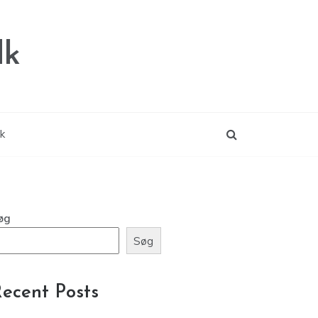
dk
ik
øg
Søg
ecent Posts