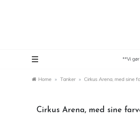
Skip
to
content
**Vi gø
Home
»
Tanker
»
Cirkus Arena, med sine fa
Cirkus Arena, med sine farv