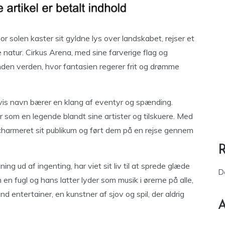
r solen kaster sit gyldne lys over landskabet, rejser et
ge natur. Cirkus Arena, med sine farverige flag og
anden verden, hvor fantasien regerer frit og drømme
 hvis navn bærer en klang af eventyr og spænding.
er som en legende blandt sine artister og tilskuere. Med
 charmeret sit publikum og ført dem på en rejse gennem
g ud af ingenting, har viet sit liv til at sprede glæde
D
 en fugl og hans latter lyder som musik i ørerne på alle,
d entertainer, en kunstner af sjov og spil, der aldrig
A