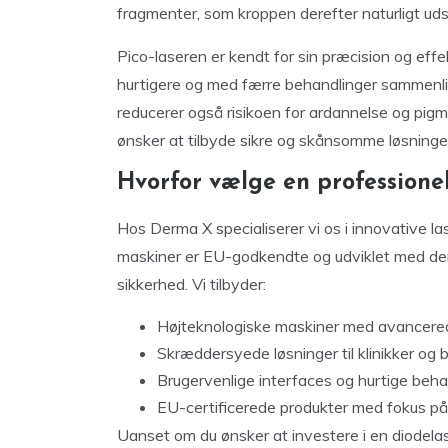
fragmenter, som kroppen derefter naturligt udski
Pico-laseren er kendt for sin præcision og effek
hurtigere og med færre behandlinger sammenli
reducerer også risikoen for ardannelse og pigmen
ønsker at tilbyde sikre og skånsomme løsninger
Hvorfor vælge en professione
Hos Derma X specialiserer vi os i innovative las
maskiner er EU-godkendte og udviklet med den 
sikkerhed. Vi tilbyder:
Højteknologiske maskiner med avancered
Skræddersyede løsninger til klinikker og
Brugervenlige interfaces og hurtige beha
EU-certificerede produkter med fokus på 
Uanset om du ønsker at investere i en diodelase