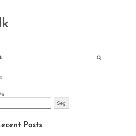
dk
ik
se
øg
Søg
ecent Posts