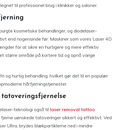
gnet til professionel brug i klinikker og saloner.
fjerning
purgte kosmetiske behandlinger, og diodelaser-
ektivt end nogensinde før. Maskiner som vores Laser 4D
ngder for at sikre en hurtigere og mere effektiv
t større område på kortere tid og opnå varige
i og hurtig behandling, hvilket gør det til en populær
 topmoderne hårfjerningstjenester.
 tatoveringsfjernelse
laser-teknologi også til
laser removal tattoo
 fjerne uønskede tatoveringer sikkert og effektivt. Ved
er Ultra, brydes blækpartiklerne ned i mindre