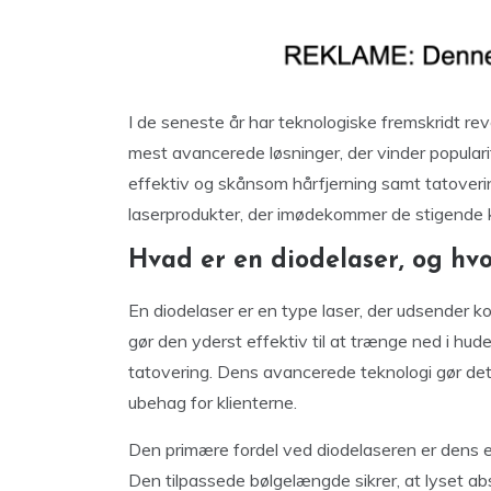
I de seneste år har teknologiske fremskridt re
mest avancerede løsninger, der vinder populari
effektiv og skånsom hårfjerning samt tatoveri
laserprodukter, der imødekommer de stigende k
Hvad er en diodelaser, og hv
En diodelaser er en type laser, der udsender k
gør den yderst effektiv til at trænge ned i hud
tatovering. Dens avancerede teknologi gør det
ubehag for klienterne.
Den primære fordel ved diodelaseren er dens ev
Den tilpassede bølgelængde sikrer, at lyset ab