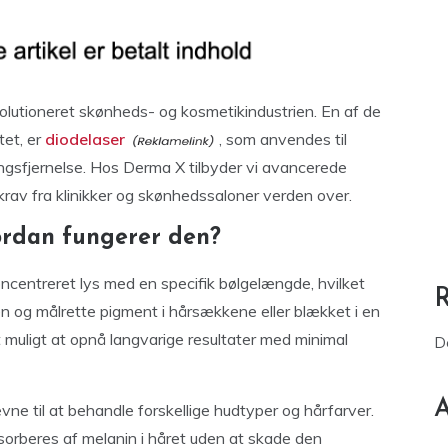
volutioneret skønheds- og kosmetikindustrien. En af de
tet, er
diodelaser
, som anvendes til
ngsfjernelse. Hos Derma X tilbyder vi avancerede
rav fra klinikker og skønhedssaloner verden over.
ordan fungerer den?
oncentreret lys med en specifik bølgelængde, hvilket
en og målrette pigment i hårsækkene eller blækket i en
 muligt at opnå langvarige resultater med minimal
D
A
ne til at behandle forskellige hudtyper og hårfarver.
sorberes af melanin i håret uden at skade den