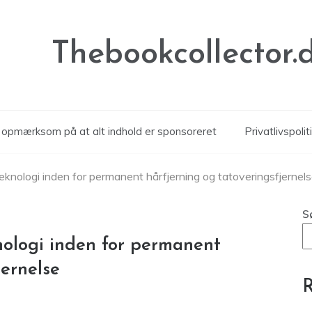
Thebookcollector.
r opmærksom på at alt indhold er sponsoreret
Privatlivspolit
eknologi inden for permanent hårfjerning og tatoveringsfjernel
S
nologi inden for permanent
jernelse
R