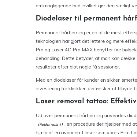
omkringliggende hud, hvilket gør den særligt vele
Diodelaser til permanent hår
Permanent hårfjerning er en af de mest efters
teknologien har gjort det lettere og mere eff
Pro og Laser 4D Pro MAX benytter fire bølgelæ
behandling. Dette betyder, at man kan dække e
resultater efter blot nogle få sessioner.
Med en diodelaser får kunder en sikker, smertefr
investering for klinikker, der ønsker at tilbyde
Laser removal tattoo: Effektiv
Ud over permanent hårfjerning anvendes diode
, en procedure der hjælper med at
hjælp af en avanceret laser som vores Pico Las