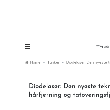
Skip
to
content
**Vi gø
Home
»
Tanker
»
Diodelaser: Den nyeste t
Diodelaser: Den nyeste tek
hårfjerning og tatoveringsf