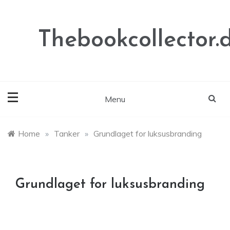
Skip
to
content
Thebookcollector.
Menu
Home
»
Tanker
»
Grundlaget for luksusbranding
Grundlaget for luksusbranding