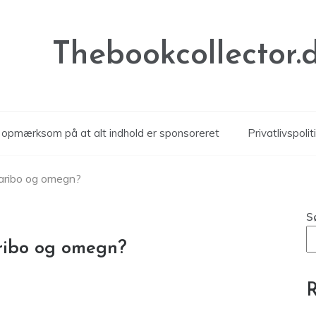
Thebookcollector.
r opmærksom på at alt indhold er sponsoreret
Privatlivspolit
Maribo og omegn?
S
ribo og omegn?
R