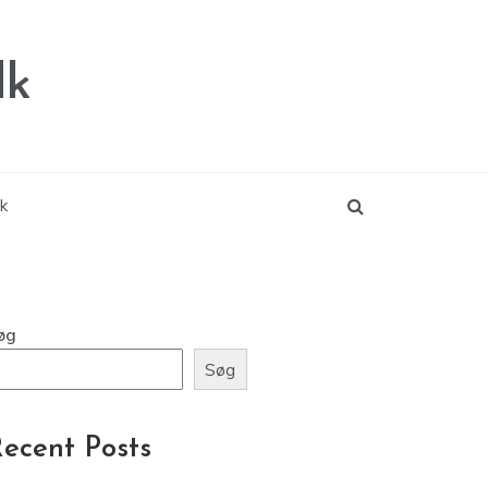
dk
ik
øg
Søg
ecent Posts