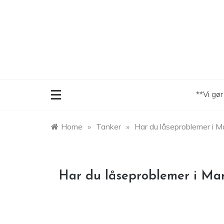
Skip
to
content
**Vi gø
Home
»
Tanker
»
Har du låseproblemer i 
Har du låseproblemer i Ma