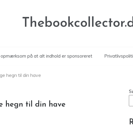
Thebookcollector.
r opmærksom på at alt indhold er sponsoreret
Privatlivspolit
ge hegn til din have
S
e hegn til din have
R