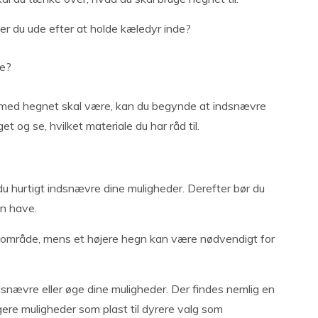
r er du ude efter at holde kæledyr inde?
ve?
l med hegnet skal være, kan du begynde at indsnævre
t og se, hvilket materiale du har råd til.
du hurtigt indsnævre dine muligheder. Derefter bør du
in have.
lille område, mens et højere hegn kan være nødvendigt for
dsnævre eller øge dine muligheder. Der findes nemlig en
igere muligheder som plast til dyrere valg som