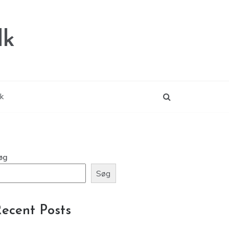
dk
ik
øg
Søg
ecent Posts