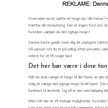
Overvejer du at sætte et hegn op i din have? Hv
træffer din beslutning. Der er ingen tvivl om, 
hvordan vælger du det rigtige hegn?
Denne korte guide viser dig de vigtigste faktor
Så uanset om du er på udkig efter privatliv, si
videre for at få nogle tips!
Det her bør være i dine tan
Når du skal vælge et hegn til din have, er der 
valg at vælge det rigtige hegn til dit hjem. Der e
funktion til æstetik. Og så er der selvfølgelig a
Men når der er så mange muligheder, hvordan b
som kan gøre processen lidt nemmere. Først ska