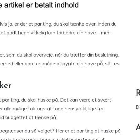
is ja, er der et par ting, du skal tænke over, inden du
at et godt hegn virkelig kan forbedre din have – men
er, som du skal overveje, når du træffer din beslutning.
kkerhed eller bare en måde at pynte din have på, så læs
ker
et par ting, du skal huske på. Det kan være et svært
D
r alle mulige faktorer at tage hensyn til, lige fra
ltid budgettet at tænke på.
A
egrænser du så valget? Her er et par ting at huske på,
l du tænke over, hvad du skal bruge hegnet til: