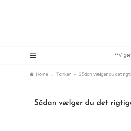
Skip
to
content
**Vi gø
Home
»
Tanker
»
Sådan vælger du det rigti
Sådan vælger du det rigtig