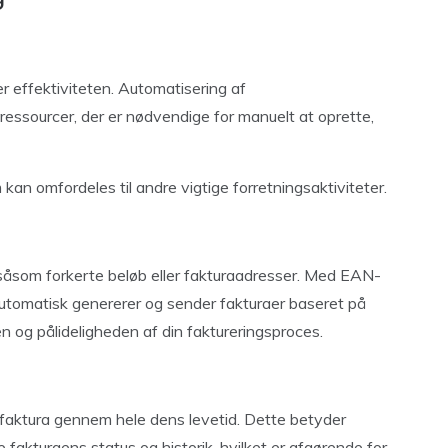
r effektiviteten. Automatisering af
ressourcer, der er nødvendige for manuelt at oprette,
 kan omfordeles til andre vigtige forretningsaktiviteter.
l, såsom forkerte beløb eller fakturaadresser. Med EAN-
automatisk genererer og sender fakturaer baseret på
 og pålideligheden af din faktureringsproces.
 faktura gennem hele dens levetid. Dette betyder
fakturaens status og historik, hvilket er afgørende for