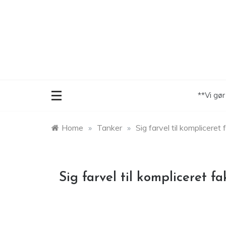
Skip
to
content
**Vi gø
Home
»
Tanker
»
Sig farvel til kompliceret
Sig farvel til kompliceret f