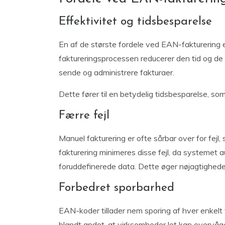
Effektivitet og tidsbesparelse
En af de største fordele ved EAN-fakturering e
faktureringsprocessen reducerer den tid og de 
sende og administrere fakturaer.
Dette fører til en betydelig tidsbesparelse, som
Færre fejl
Manuel fakturering er ofte sårbar over for fej
fakturering minimeres disse fejl, da systemet 
foruddefinerede data. Dette øger nøjagtigheden
Forbedret sporbarhed
EAN-koder tillader nem sporing af hver enkelt
blandt andet, at virksomheder let kan overvåge 