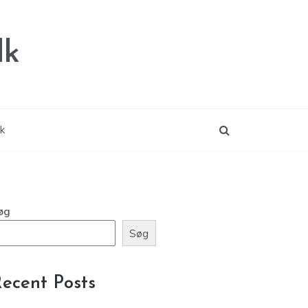
dk
ik
øg
Søg
ecent Posts