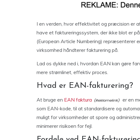
I en verden, hvor effektivitet og præcision er 
have et faktureringssystem, der ikke blot er p
(European Article Numbering) repræsenterer e
virksomhed håndterer fakturering på.
Lad os dykke ned i, hvordan EAN kan gøre farve
mere strømlinet, effektiv proces.
Hvad er EAN-fakturering?
At bruge en
EAN faktura
er en me
som EAN-kode, til at standardisere og automa
muligt for virksomheder at spore og administre
minimerer risikoen for fejl.
Fordele ved EAN-fakturerin