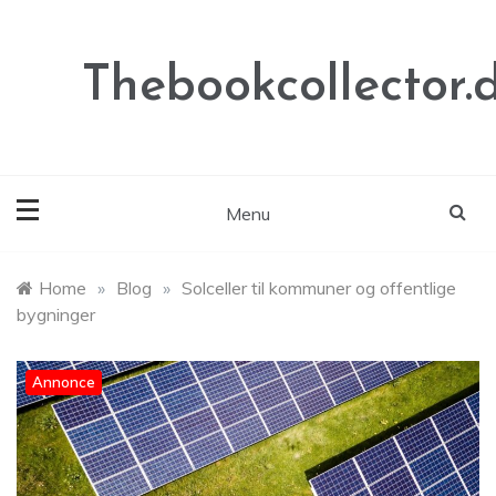
Skip
to
content
Thebookcollector.
Menu
Home
»
Blog
»
Solceller til kommuner og offentlige
bygninger
Annonce