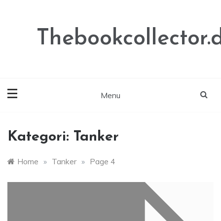
Skip
to
content
Thebookcollector.
Menu
Kategori:
Tanker
Home
»
Tanker
»
Page 4