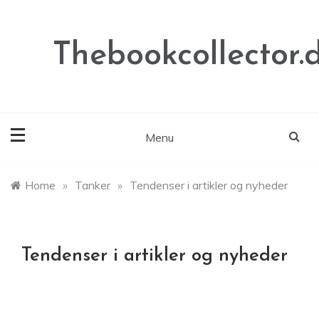
Skip
to
content
Thebookcollector.
Menu
Home
»
Tanker
»
Tendenser i artikler og nyheder
Tendenser i artikler og nyheder