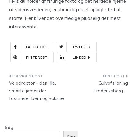
Hvis du holder af finurlige fakta og det nørdede hjørne
af vidensverdenen, er ubrugelig.dk et oplagt sted at
starte. Her bliver det overflødige pludselig det mest
interessante.
FACEBOOK
TWITTER
PINTEREST
LINKEDIN
Indlægsnavigation
Velociraptor – den lille,
Gulvafslibning
smarte jæger der
Frederiksberg –
fascinerer børn og voksne
Søg
Søg