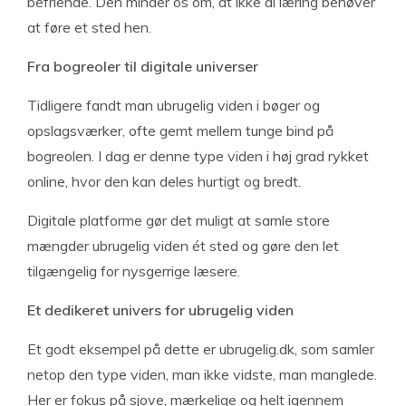
befriende. Den minder os om, at ikke al læring behøver
at føre et sted hen.
Fra bogreoler til digitale universer
Tidligere fandt man ubrugelig viden i bøger og
opslagsværker, ofte gemt mellem tunge bind på
bogreolen. I dag er denne type viden i høj grad rykket
online, hvor den kan deles hurtigt og bredt.
Digitale platforme gør det muligt at samle store
mængder ubrugelig viden ét sted og gøre den let
tilgængelig for nysgerrige læsere.
Et dedikeret univers for ubrugelig viden
Et godt eksempel på dette er ubrugelig.dk, som samler
netop den type viden, man ikke vidste, man manglede.
Her er fokus på sjove, mærkelige og helt igennem