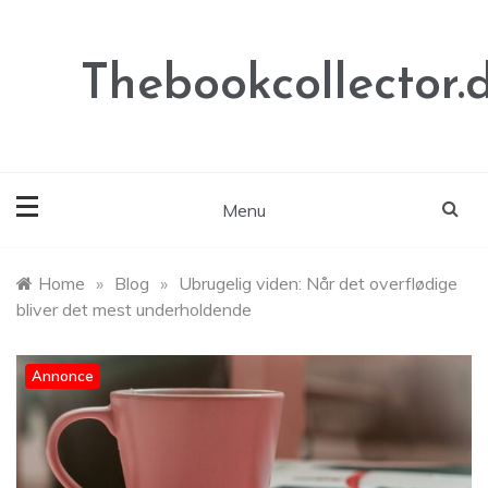
Skip
to
content
Thebookcollector.
Menu
Home
»
Blog
»
Ubrugelig viden: Når det overflødige
bliver det mest underholdende
Annonce