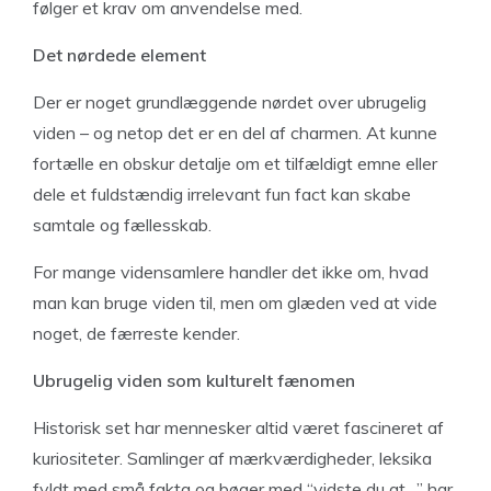
følger et krav om anvendelse med.
Det nørdede element
Der er noget grundlæggende nørdet over ubrugelig
viden – og netop det er en del af charmen. At kunne
fortælle en obskur detalje om et tilfældigt emne eller
dele et fuldstændig irrelevant fun fact kan skabe
samtale og fællesskab.
For mange vidensamlere handler det ikke om, hvad
man kan bruge viden til, men om glæden ved at vide
noget, de færreste kender.
Ubrugelig viden som kulturelt fænomen
Historisk set har mennesker altid været fascineret af
kuriositeter. Samlinger af mærkværdigheder, leksika
fyldt med små fakta og bøger med “vidste du at…” har