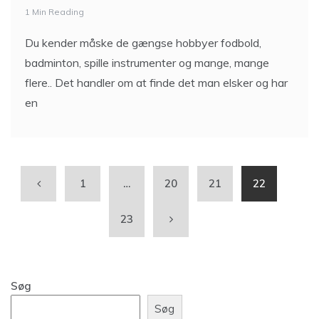
1 Min Reading
Du kender måske de gængse hobbyer fodbold,
badminton, spille instrumenter og mange, mange
flere.. Det handler om at finde det man elsker og har
en
1
…
20
21
22
23
Søg
Søg