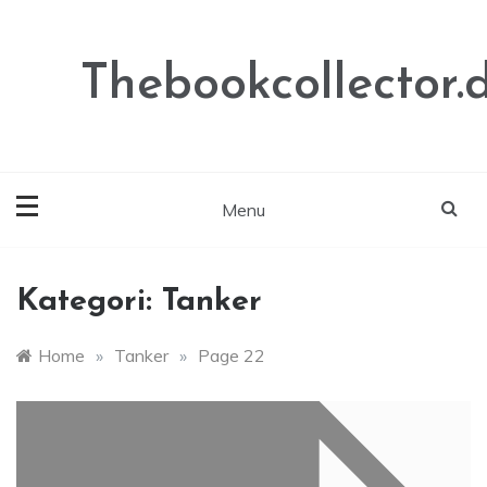
Skip
to
content
Thebookcollector.
Menu
Kategori:
Tanker
Home
»
Tanker
»
Page 22